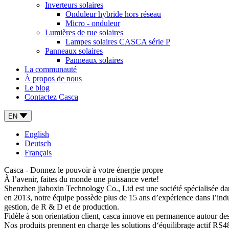
Inverteurs solaires
Onduleur hybride hors réseau
Micro - onduleur
Lumières de rue solaires
Lampes solaires CASCA série P
Panneaux solaires
Panneaux solaires
La communauté
À propos de nous
Le blog
Contactez Casca
EN
English
Deutsch
Français
Casca - Donnez le pouvoir à votre énergie propre
À l’avenir, faites du monde une puissance verte!
Shenzhen jiaboxin Technology Co., Ltd est une société spécialisée dan
en 2013, notre équipe possède plus de 15 ans d’expérience dans l’indu
gestion, de R & D et de production.
Fidèle à son orientation client, casca innove en permanence autour des b
Nos produits prennent en charge les solutions d‘équilibrage actif RS