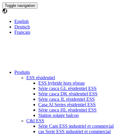
Toggle navigation
English
Deutsch
Français
Produits
ESS résidentiel
ESS hybride hors réseau
Série casca GL résidentiel ESS
Série casca DK résidentiel ESS
Série casca JL résidentiel ESS
Casa Al Series résidentiel ESS
Série casca HL résidentiel ESS
Station solaire balcon
C&I ESS
Série Cam ESS industriel et commercial
cas Serie ESS industriel et commercial