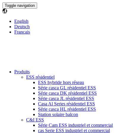
Toggle navigation
English
Deutsch
Français
Produits
ESS résidentiel
ESS hybride hors réseau
Série casca GL résidentiel ESS
Série casca DK résidentiel ESS
Série casca JL résidentiel ESS
Casa Al Series résidentiel ESS
Série casca HL résidentiel ESS
Station solaire balcon
C&I ESS
Série Cam ESS industriel et commercial
cas Serie ESS industriel et commercial