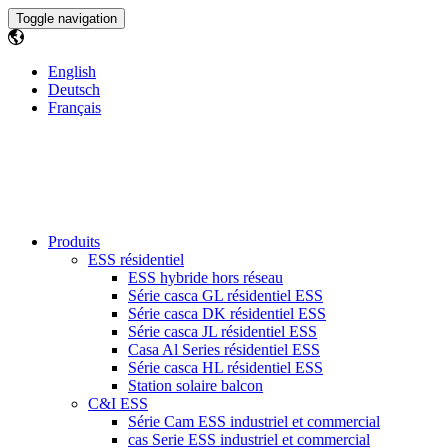
Toggle navigation
English
Deutsch
Français
Produits
ESS résidentiel
ESS hybride hors réseau
Série casca GL résidentiel ESS
Série casca DK résidentiel ESS
Série casca JL résidentiel ESS
Casa Al Series résidentiel ESS
Série casca HL résidentiel ESS
Station solaire balcon
C&I ESS
Série Cam ESS industriel et commercial
cas Serie ESS industriel et commercial